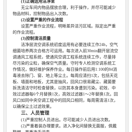
(1)正确运用洁净室
无尘车间内物品摆放合理，利于操作，并尽可能减少
物品材料，控制物品出入次数。
(2)设置严重的作业流程
设置严重作业流程，明晰差异洁污区域。拟定出严重
的作业流程。
(3)控制清洁质量
洁净层流空调系统初度运用有必要连续工作24h，空气
细菌培养两次合格方可运用。每次进入前30min翻开层流空
调通风工程系统，使通风空调工程系统连续工作，尽量排
尽污染的尘粒，确保空气质量。守时专人检测空调系统工
作情况，做好维护保养作业。每日操作前后用1:100的84消
毒液去除门、窗、地上等尘土。每周应清扫1次，包括天花
板、墙面和地板，尤其是抽风，回风口很易藏尘、藏菌要
拆洗清洁守时检查替换，以防其本身遭到污染。初效、中
效过滤器每6个月替换1次，高效过滤器1～2年替换1次。回
风口如同中央空调工程中的回风口相同，每周需清洁1次，
以确保尘土过滤效果。
三、人员管理
(1)严重控制人员进出。尽可能减少人员进出次数。
(2)严重着装办理要求。进入净化间替换无菌服，佩戴