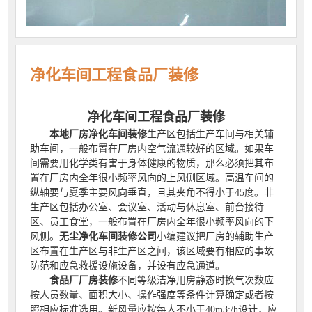
净化车间工程食品厂装修
净化车间工程食品厂装修
本地厂房净化车间装修
生产区包括生产车间与相关辅
助车间，一般布置在厂房内空气流通较好的区域。如果车
间需要用化学类有害于身体健康的物质，那么必须把其布
置在厂房内全年很小频率风向的上风侧区域。高温车间的
纵轴要与夏季主要风向垂直，且其夹角不得小于45度。非
生产区包括办公室、会议室、活动与休息室、前台接待
区、员工食堂，一般布置在厂房内全年很小频率风向的下
风侧。
无尘净化车间装修公司
小编建议把厂房的辅助生产
区布置在生产区与非生产区之间，该区域要有相应的事故
防范和应急救援设施设备，并设有应急通道。
食品厂厂房装修
不同等级洁净用房静态时换气次数应
按人员数量、面积大小、操作强度等条件计算确定或者按
照相应标准选用。新风量应按每人不小于40m3;/h设计，应