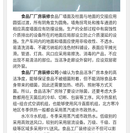
食品厂厂房装修
食品厂墙面及柱面与地面的交接应用
圆弧过渡，所有阴角宜为圆角。墙角拐弯处和推车通道的
相应高度墙面应有防撞设施。生产的全部过程中有腐蚀性
介质排出的设备所在的地面应局部设立防止介质漫延的设
施。生产车间内的地面和墙面应使用非吸收性、不透水、
易清洗消毒、不藏污纳垢的浅色材料铺设，表面应平摊光
滑。管道、灯具、风口应采用易擦洗、消毒的产品，不应
出现不易清洁的部位。当洁净走廊设外窗时，应设双层密
闭外窗。
食品厂厂房装修公司
小编认为食品洁净厂房本身的高
洁净度，能够保证食品不被细菌附着，但不能消除食品本
身带来的细菌，因此还需要加热、喷药、照射等方式灭
菌。所以，食品洁净厂房除了要设计除菌，还要考虑大多
数都用在灭菌后的冷却、切断、包装等工序。风冷热泵机
组+组合式空调机组，也能够使用风冷直膨机组，北方寒冷
地区冬季供热一般都会采用蒸汽或许市政热水。
水冷冷水机组，冬季采用蒸汽或市政热水。低级别的
采用高效送风口，较别的采用层流设备。万级、千级、百
级等区域多采用FFU送风。食品工厂装修设计不但可以影