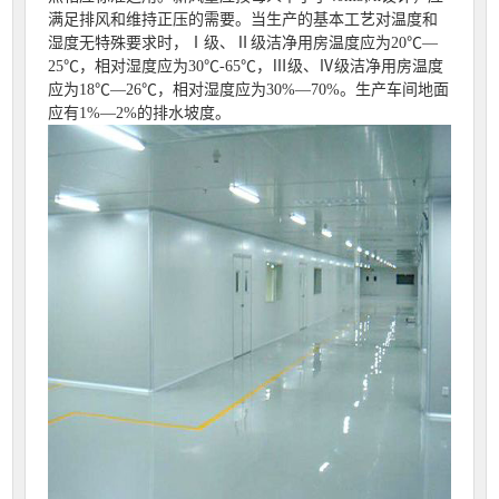
满足排风和维持正压的需要。当生产的基本工艺对温度和
湿度无特殊要求时，Ⅰ级、Ⅱ级洁净用房温度应为20℃—
25℃，相对湿度应为30℃-65℃，Ⅲ级、Ⅳ级洁净用房温度
应为18℃—26℃，相对湿度应为30%—70%。生产车间地面
应有1%—2%的排水坡度。