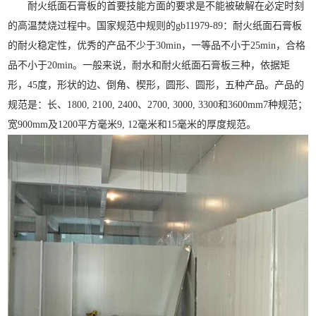
耐火纸面石膏板的首要技能方面的要求是不能被破解在必定时刻
的高温焚烧过程中。国家规范中规则的gb11979-89：耐火纸面石膏板
的耐火稳定性，优秀的产品不少于30min，一等品不小于25min，合格
品不小于20min。一般来说，耐水和耐火纸面石膏板三种，依据矩
形，45度，形状的边、倒角、楔形，圆形、圆形，五种产品。产品的
规范是：长、1800, 2100, 2400、2700, 3000, 3300和3600mm7种规范；
宽900mm及1200平方毫米9, 12毫米和15毫米的厚度规范。